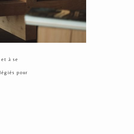
 et à se
ilégiés pour